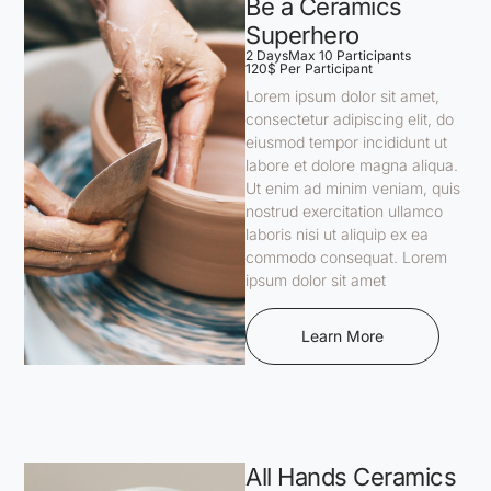
Be a Ceramics
Superhero
2 Days
Max 10 Participants
120$ Per Participant
Lorem ipsum dolor sit amet,
consectetur adipiscing elit, do
eiusmod tempor incididunt ut
labore et dolore magna aliqua.
Ut enim ad minim veniam, quis
nostrud exercitation ullamco
laboris nisi ut aliquip ex ea
commodo consequat. Lorem
ipsum dolor sit amet
Learn More
All Hands Ceramics